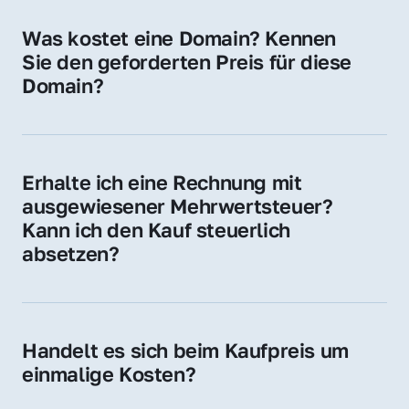
für Ihre Website, Weiterleitung, E-Mail-
Was kostet eine Domain? Kennen 
Adressen oder als digitale Investition.
Sie den geforderten Preis für diese 
Domain?
Der Preis variiert je nach Domain. Für diese 
Domain liegt ein konkreter Kaufpreis vor – 
kontaktieren Sie uns gerne für ein 
Erhalte ich eine Rechnung mit 
unverbindliches Angebot.
ausgewiesener Mehrwertsteuer? 
Kann ich den Kauf steuerlich 
absetzen?
Ja, Sie erhalten eine Rechnung mit MwSt. 
Für Unternehmen ist der Kauf in der Regel 
steuerlich absetzbar.
Handelt es sich beim Kaufpreis um 
einmalige Kosten?
Ja. Der Kaufpreis ist einmalig. Nur beim 