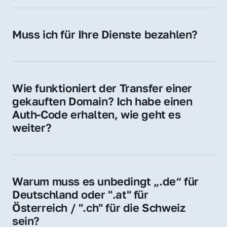
späteren Betrieb der Domain (z. B. beim 
Hosting-Anbieter) fallen geringe laufende 
Muss ich für Ihre Dienste bezahlen?
Gebühren an. Diese bewegen sich für .de 
Nein, bei uns zahlen Sie nur den Kaufpreis 
Domains bei ca. 5€ / Jahr
der Domain – ohne zusätzliche Vermittlungs- 
oder Servicegebühren.
Wie funktioniert der Transfer einer 
gekauften Domain? Ich habe einen 
Auth-Code erhalten, wie geht es 
weiter?
Mit dem Auth-Code beauftragen Sie Ihren 
Provider, die Domain zu übernehmen. Gerne 
begleiten wir Sie bei diesem einfachen und 
Warum muss es unbedingt „.de“ für 
schnellen Prozess.
Deutschland oder ".at" für 
Österreich / ".ch" für die Schweiz 
sein?