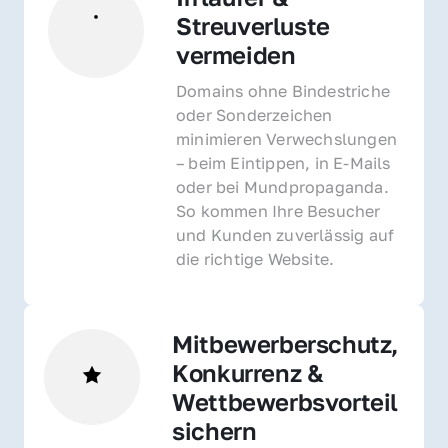
Streuverluste 
vermeiden
Domains ohne Bindestriche 
oder Sonderzeichen 
minimieren Verwechslungen 
– beim Eintippen, in E-Mails 
oder bei Mundpropaganda. 
So kommen Ihre Besucher 
und Kunden zuverlässig auf 
die richtige Website.
Mitbewerberschutz, 
Konkurrenz & 
Wettbewerbsvorteil 
sichern 