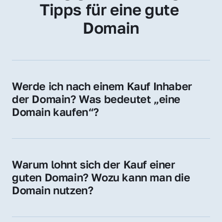
Tipps für eine gute 
Domain
Werde ich nach einem Kauf Inhaber 
der Domain? Was bedeutet „eine 
Domain kaufen“?
Ja, Sie werden der offizielle Domain-Inhaber. 
Sie erhalten alle Rechte zur Nutzung, 
Verwaltung oder Weiterveräußerung der 
Warum lohnt sich der Kauf einer 
Domain.
guten Domain? Wozu kann man die 
Domain nutzen?
Eine starke Domain steigert Sichtbarkeit, 
Vertrauen und Markenwert. Nutzen Sie sie 